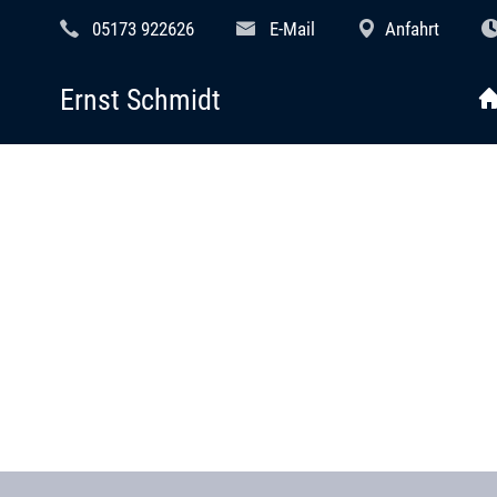
05173 922626
E-Mail
Anfahrt
Ernst Schmidt