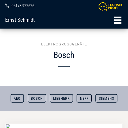
05173 922626
Ernst Schmidt
ELEKTROGROSSGERÄTE
Bosch
AEG
BOSCH
LIEBHERR
NEFF
SIEMENS