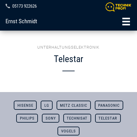
05173 922626
Ernst Schmidt
UNTERHALTUNGSELEKTRONIK
Telestar
HISENSE
LG
METZ CLASSIC
PANASONIC
PHILIPS
SONY
TECHNISAT
TELESTAR
VOGELS